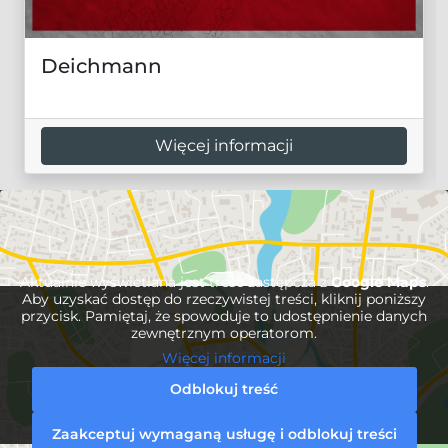
Deichmann
Więcej informacji
Aktualnie wyświetlana jest treść zastępcza z
Google Maps
.
Aby uzyskać dostęp do rzeczywistej treści, kliknij poniższy
przycisk. Pamiętaj, że spowoduje to udostępnienie danych
zewnętrznym operatorom.
Więcej informacji
Odblokuj treść
Zaakceptuj wymaganą usługę i odblokuj treści