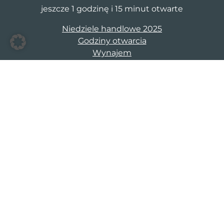
jeszcze 1 godzinę i 15 minut otwarte
Niedziele handlowe 2025
Godziny otwarcia
Wynajem
S1 Stargard Lipnik
Stargardzka 1a-b
73-100 Stargard Szczecinski
cm@s1stargard.pl