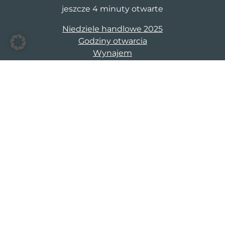
jeszcze 4 minuty otwarte
Niedziele handlowe 2025
Godziny otwarcia
Wynajem
S1 Stargard Lipnik
Stargardzka 1a-b
73-100 Stargard Szczecinski
cm@s1stargard.pl