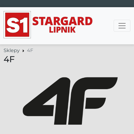
Main Navigation
Sklepy
4F
4F