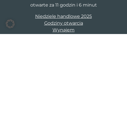
otwarte za 11 godzin i 6 minut
Niedziele handlowe 2025
Godziny otwarcia
Wynajem
S1 Stargard Lipnik
Stargardzka 1a-b
73-100 Stargard Szczecinski
cm@s1stargard.pl