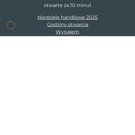
otwarte za 10 minut
Niedziele handlowe 2025
Godziny otwarcia
Wynajem
S1 Stargard Lipnik
Stargardzka 1a-b
73-100 Stargard Szczecinski
cm@s1stargard.pl