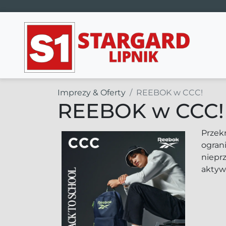
Main Navigation
Imprezy & Oferty
REEBOK w CCC!
REEBOK w CCC!
Przek
ograni
niepr
aktyw