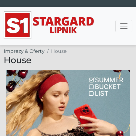
Main Navigation
Imprezy & Oferty
House
House