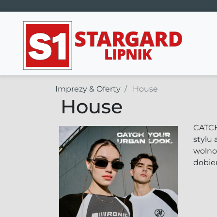
Main Navigation
Imprezy & Oferty
House
House
CATCH
stylu 
wolnoś
dobier