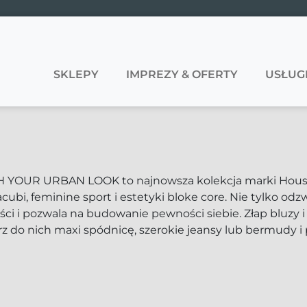
SKLEPY
IMPREZY & OFERTY
USŁUG
 YOUR URBAN LOOK to najnowsza kolekcja marki House,
acubi, feminine sport i estetyki bloke core. Nie tylko odz
ci i pozwala na budowanie pewności siebie. Złap bluzy i
z do nich maxi spódnicę, szerokie jeansy lub bermudy i p