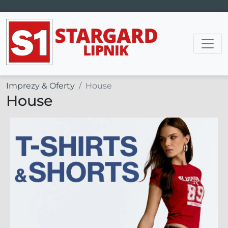
Main Navigation
Imprezy & Oferty
House
House